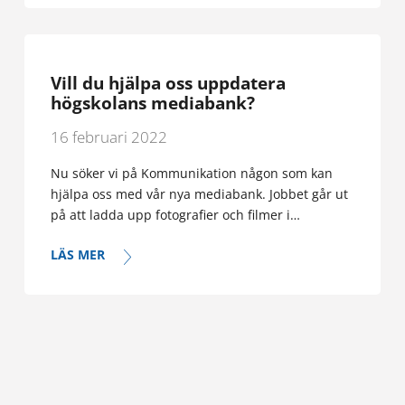
Gå till Sisu
IT-support
Vill du hjälpa oss uppdatera
Glömt ditt lösenord?
högskolans mediabank?
E-post:
helpdesk@ha.ax
16 februari 2022
Telefon:
+358 (0)18 537 777
Nu söker vi på Kommunikation någon som kan
Supportsajten
hjälpa oss med vår nya mediabank. Jobbet går ut
på att ladda upp fotografier och filmer i…
Läs mer om IT-support
LÄS MER