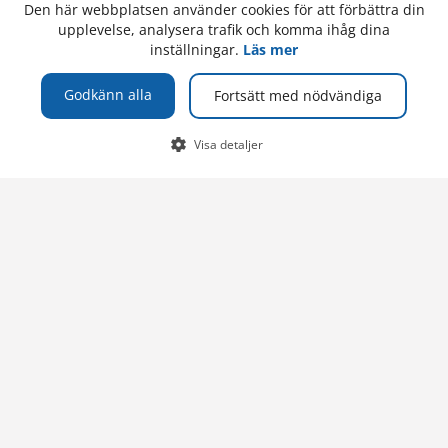
Kurswebbplatsen
Den här webbplatsen använder cookies för att förbättra din
upplevelse, analysera trafik och komma ihåg dina
inställningar.
Läs mer
Supportsajten
Godkänn alla
Fortsätt med nödvändiga
TELEFON
Högskolan på Åland
PB 1010
Visa detaljer
+358 (0)18 537 000
Växel
AX-22111 Mariehamn
Åland, Finland
E-POST
Om webbplatsen
info@ha.ax
Webbplatskarta