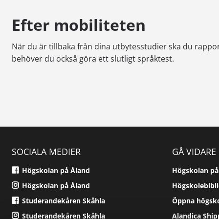
Efter mobiliteten
När du är tillbaka från dina utbytesstudier ska du rapp
behöver du också göra ett slutligt språktest.
SOCIALA MEDIER
GÅ VIDARE
Högskolan på Åland
Högskolan på
Högskolan på Åland
Högskolebibl
Studerandekåren Skåhla
Öppna högsk
Studerandekåren Skåhla
Alandica Shi