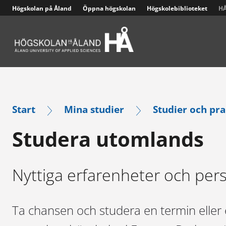
Högskolan på Åland
Öppna högskolan
Högskolebiblioteket
HÅ
Larmappen Cosafe och högskolans säkerhetsplan
Start
Mina studier
Studier och pr
Studera utomlands
Nyttiga erfarenheter och pers
Ta chansen och studera en termin eller 