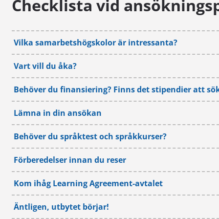
Checklista vid ansöknings
Vilka samarbetshögskolor är intressanta?
Vart vill du åka?
Behöver du finansiering? Finns det stipendier att sö
Lämna in din ansökan
Behöver du språktest och språkkurser?
Förberedelser innan du reser
Kom ihåg Learning Agreement-avtalet
Äntligen, utbytet börjar!