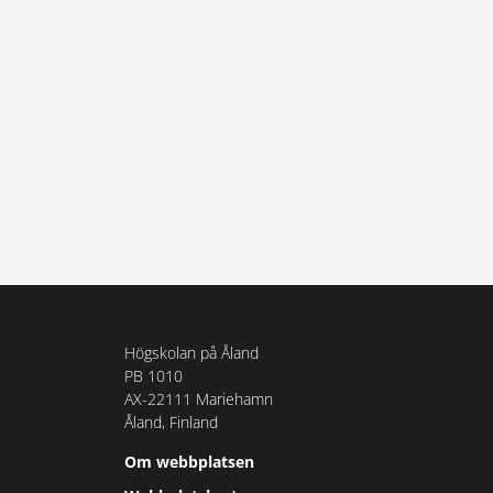
Högskolan på Åland
PB 1010
AX-22111 Mariehamn
Åland, Finland
Om webbplatsen