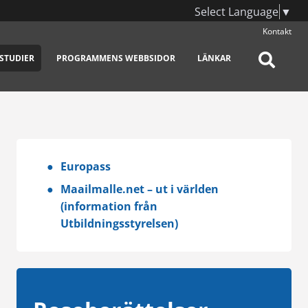
Select Language
▼
Kontakt
STUDIER
PROGRAMMENS WEBBSIDOR
LÄNKAR
Europass
Maailmalle.net – ut i världen
(information från
Utbildningsstyrelsen)