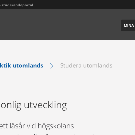
 studerandeportal
MINA 
aktik utomlands
Studera utomlands
onlig utveckling
ett läsår vid högskolans