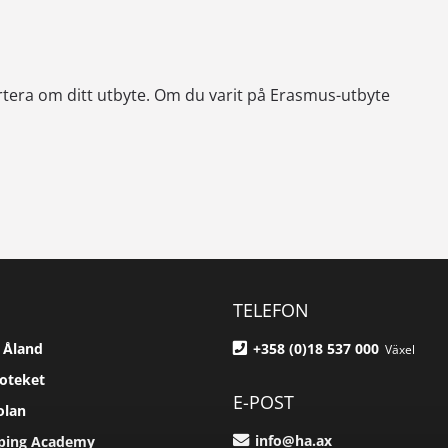
ortera om ditt utbyte. Om du varit på Erasmus-utbyte
TELEFON
 Åland
+358 (0)18 537 000
Växel
ioteket
E-POST
olan
info@ha.ax
pping Academy