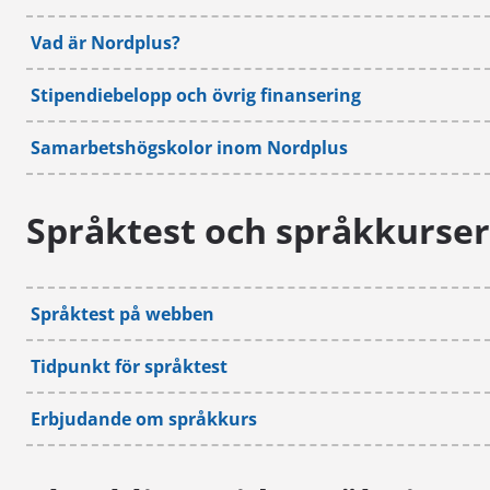
Vad är Nordplus?
Stipendiebelopp och övrig finansering
Samarbetshögskolor inom Nordplus
Språktest och språkkurse
Språktest på webben
Tidpunkt för språktest
Erbjudande om språkkurs
CIT National Maritime College of Ireland