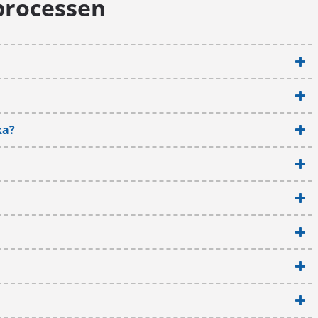
processen
ka?