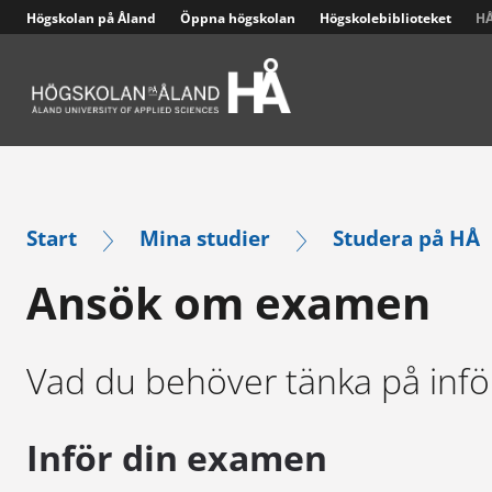
Högskolan på Åland
Öppna högskolan
Högskolebiblioteket
HÅ
Larmappen Cosafe och högskolans säkerhetsplan
Start
Mina studier
Studera på HÅ
Ansök om examen
Vad du behöver tänka på inf
Inför din examen