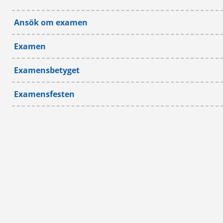
Ansök om examen
Examen
Examensbetyget
Examensfesten