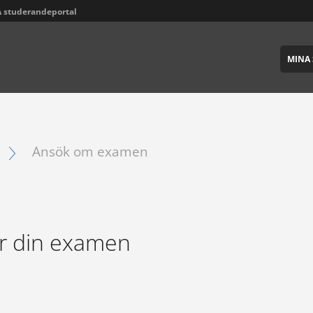
 studerandeportal
MINA 
Ansök om examen
ör din examen