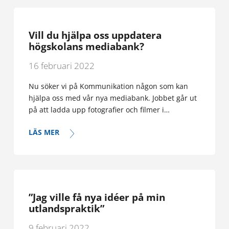
Gå till Sisu
IT-support
Vill du hjälpa oss uppdatera
högskolans mediabank?
Glömt ditt lösenord?
16 februari 2022
E-post:
helpdesk@ha.ax
Telefon:
+358 (0)18 537 777
Nu söker vi på Kommunikation någon som kan
hjälpa oss med vår nya mediabank. Jobbet går ut
Supportsajten
på att ladda upp fotografier och filmer i…
Läs mer om IT-support
LÄS MER
”Jag ville få nya idéer på min
utlandspraktik”
9 februari 2022