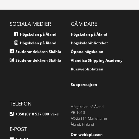
SOCIALA MEDIER
GÅ VIDARE
Högskolan på Åland
Högskolan på Åland
Högskolan på Åland
Högskolebiblioteket
Studerandekåren Skåhla
Öppna högskolan
Studerandekåren Skåhla
Alandica Shipping Academy
Kurswebbplatsen
Supportsajten
TELEFON
Högskolan på Åland
PB 1010
+358 (0)18 537 000
Växel
AX-22111 Mariehamn
Åland, Finland
E-POST
Om webbplatsen