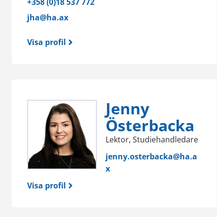
+358 (0)18 537 772
jha@ha.ax
Visa profil
Jenny
Österbacka
Lektor, Studiehandledare
jenny.osterbacka@ha.a
x
Visa profil