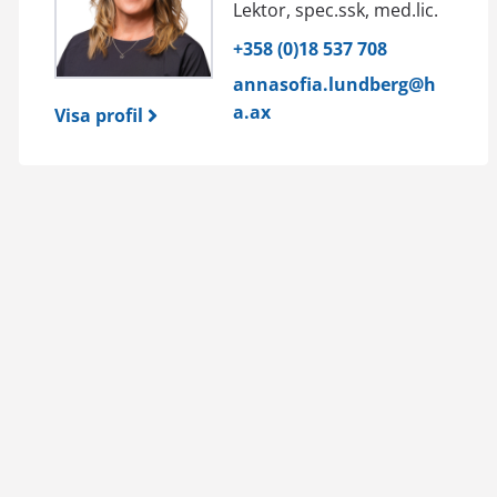
Lektor, spec.ssk, med.lic.
+358 (0)18 537 708
annasofia.lundberg@h
a.ax
Visa profil