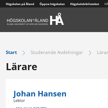
Högskolan på Åland
Öppna högskolan
Högskolebiblioteket
HÅ
Larmappen Cosafe och högskolans säkerhetsplan
Start
Studerande Avdelningar
Lära
Lärare
Johan Hansen
Lektor