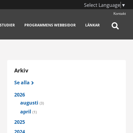
Select Language
▼
Kontakt
STUDIER
PROGRAMMENS WEBBSIDOR
LÄNKAR
Arkiv
Se alla
2026
augusti
(3)
april
(1)
2025
2024