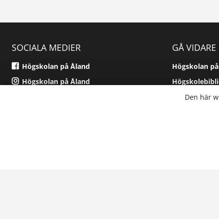
SOCIALA MEDIER
GÅ VIDARE
Högskolan på Åland
Högskolan på
Högskolan på Åland
Högskolebibl
Studerandekåren Skåhla
Öppna högsk
Den här we
Studerandekåren Skåhla
Alandica Shi
Kurswebbpla
Supportsajte