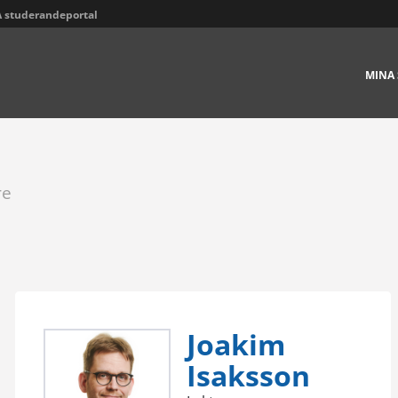
 studerandeportal
MINA 
re
Joakim
Isaksson