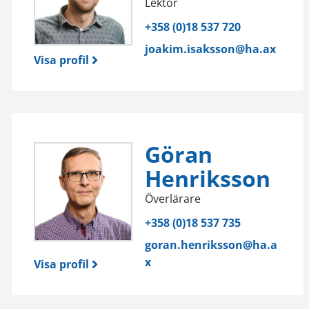
Lektor
+358 (0)18 537 720
joakim.isaksson@ha.ax
Visa profil
Göran
Henriksson
Överlärare
+358 (0)18 537 735
goran.henriksson@ha.a
x
Visa profil