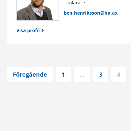
Timlärare
ben.henriksson@ha.ax
Visa profil
Föregående
1
…
3
4