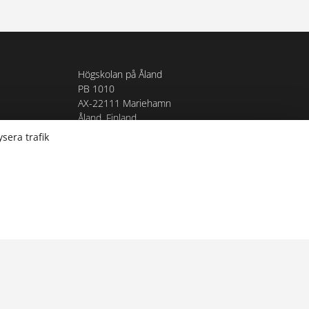
Högskolan på Åland
PB 1010
AX-22111 Mariehamn
Åland, Finland
sera trafik
Om webbplatsen
Webbplatskarta