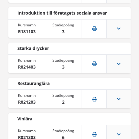
Introduktion till företagets sociala ansvar
R181103
3
Starka drycker
R021403
3
Restauranglära
R021203
2
Vinlära
R021303
6