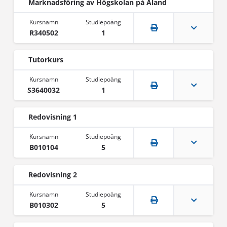
Marknadsföring av Högskolan på Åland
R340502
1
Tutorkurs
S3640032
1
Redovisning 1
B010104
5
Redovisning 2
B010302
5