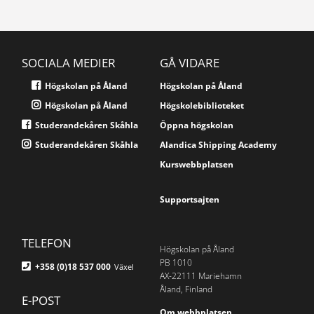
SOCIALA MEDIER
GÅ VIDARE
Högskolan på Åland
Högskolan på Åland
Högskolan på Åland
Högskolebiblioteket
Studerandekåren Skåhla
Öppna högskolan
Studerandekåren Skåhla
Alandica Shipping Academy
Kurswebbplatsen
Supportsajten
TELEFON
Högskolan på Åland
PB 1010
+358 (0)18 537 000
Växel
AX-22111 Mariehamn
Åland, Finland
E-POST
Om webbplatsen