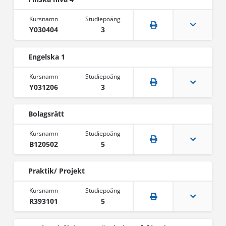
Y030404
3
Engelska 1
Y031206
3
Bolagsrätt
B120502
5
Praktik/ Projekt
R393101
5