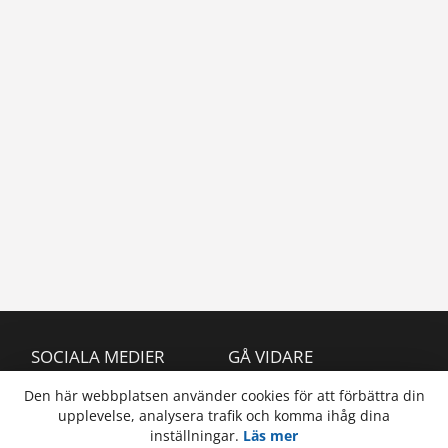
Gå till Sisu
IT-support
Glömt ditt lösenord?
E-post:
helpdesk@ha.ax
Telefon:
+358 (0)18 537 777
Supportsajten
Läs mer om IT-support
SOCIALA MEDIER
GÅ VIDARE
Högskolan på Åland
Högskolan på Åland
Den här webbplatsen använder cookies för att förbättra din
upplevelse, analysera trafik och komma ihåg dina
Högskolan på Åland
Högskolebiblioteket
inställningar.
Läs mer
Studerandekåren Skåhla
Öppna högskolan