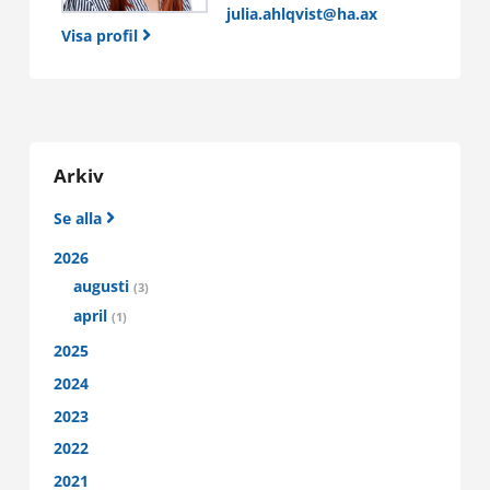
julia.ahlqvist@ha.ax
Gå till Sisu
Visa profil
IT-support
Glömt ditt lösenord?
E-post:
helpdesk@ha.ax
Arkiv
Telefon:
+358 (0)18 537 777
Supportsajten
Se alla
2026
Läs mer om IT-support
augusti
(3)
april
(1)
2025
2024
2023
2022
2021