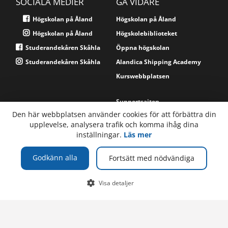
SOCIALA MEDIER
GÅ VIDARE
Högskolan på Åland
Högskolan på Åland
Högskolan på Åland
Högskolebiblioteket
Studerandekåren Skåhla
Öppna högskolan
Studerandekåren Skåhla
Alandica Shipping Academy
Kurswebbplatsen
Supportsajten
Den här webbplatsen använder cookies för att förbättra din
upplevelse, analysera trafik och komma ihåg dina
TELEFON
inställningar.
Läs mer
Högskolan på Åland
PB 1010
+358 (0)18 537 000
Växel
Godkänn alla
AX-22111 Mariehamn
Fortsätt med nödvändiga
Åland, Finland
E-POST
Visa detaljer
Om webbplatsen
info@ha.ax
Webbplatskarta