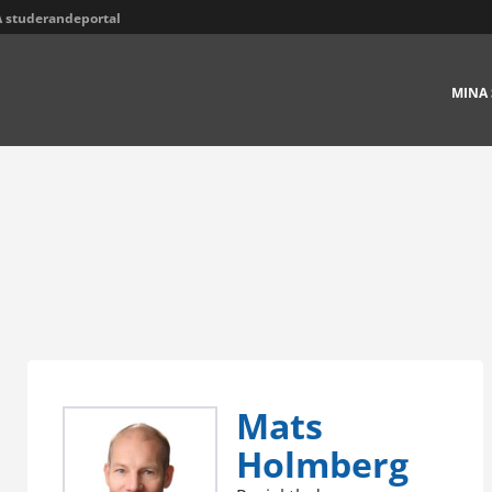
 studerandeportal
MINA 
Mats
Holmberg