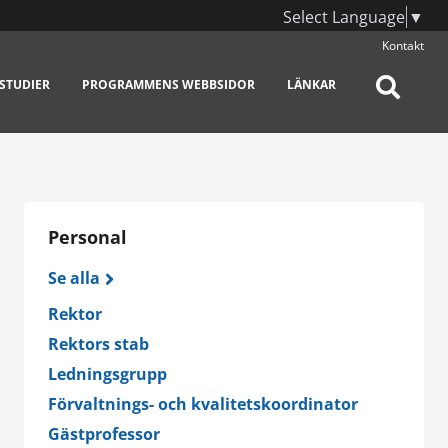
Select Language
▼
Kontakt
STUDIER
PROGRAMMENS WEBBSIDOR
LÄNKAR
Personal
Se alla
Rektor
Rektors stab
Ledningsgrupp
Förvaltnings- och kvalitetskoordinator
Gästprofessor