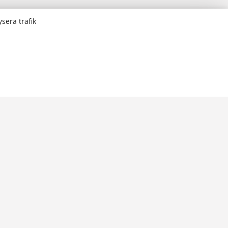
sera trafik
Högskolan på Åland
PB 1010
AX-22111 Mariehamn
Åland, Finland
Om webbplatsen
Webbplatskarta