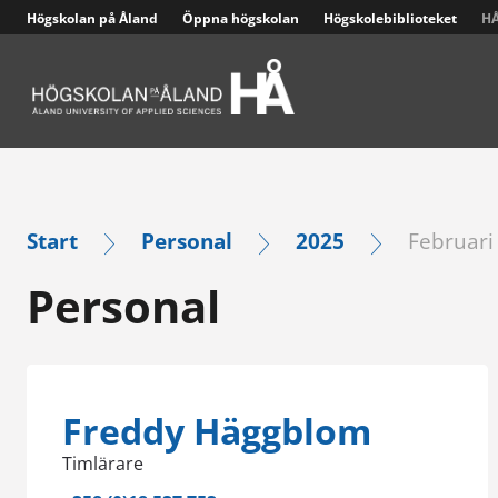
Högskolan på Åland
Öppna högskolan
Högskolebiblioteket
HÅ
Larmappen Cosafe och högskolans säkerhetsplan
Start
Personal
2025
Februari
Personal
Freddy Häggblom
Timlärare