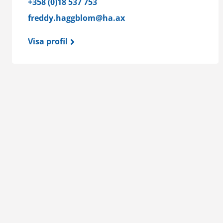
+358 (0)18 537 753
freddy.haggblom@ha.ax
Visa profil