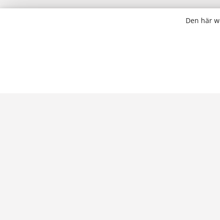
Den här we
SOCIALA MEDIER
GÅ VIDARE
Högskolan på Åland
Högskolan på
Högskolan på Åland
Högskolebibl
Studerandekåren Skåhla
Öppna högsk
Studerandekåren Skåhla
Alandica Shi
Kurswebbpla
Supportsajte