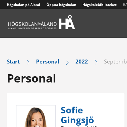
Högskolan på Åland
Öppna högskolan
Högskolebiblioteket
HÅ
Larmappen Cosafe och högskolans säkerhetsplan
Start
Personal
2022
Septemb
Personal
Sofie
Gingsjö