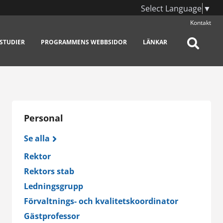
Select Language
▼
Kontakt
STUDIER
PROGRAMMENS WEBBSIDOR
LÄNKAR
Personal
Se alla
Rektor
Rektors stab
Ledningsgrupp
Förvaltnings- och kvalitetskoordinator
Gästprofessor