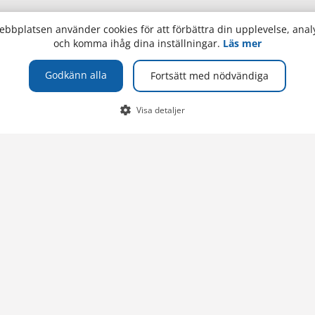
bbplatsen använder cookies för att förbättra din upplevelse, analy
och komma ihåg dina inställningar.
Läs mer
TELEFON
Godkänn alla
Fortsätt med nödvändiga
 Åland
+358 (0)18 537 000
Växel
Visa detaljer
ioteket
E-POST
olan
info@ha.ax
pping Academy
tsen
n