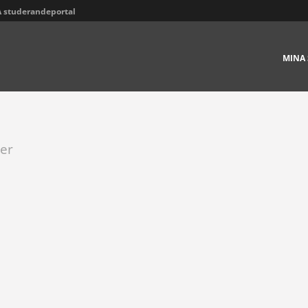
 studerandeportal
MINA 
er