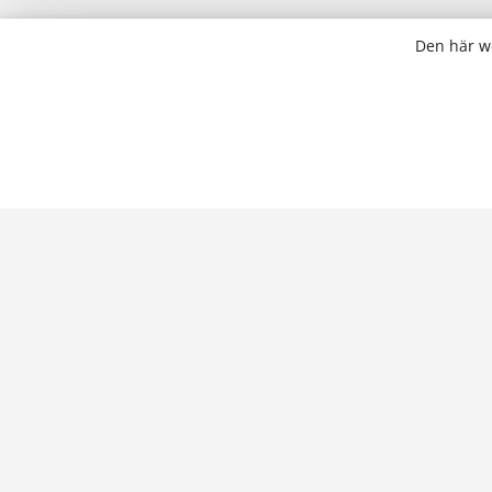
Den här we
SOCIALA MEDIER
GÅ VIDARE
Högskolan på Åland
Högskolan på
Högskolan på Åland
Högskolebibl
Studerandekåren Skåhla
Öppna högsk
Studerandekåren Skåhla
Alandica Shi
Kurswebbpla
Supportsajte