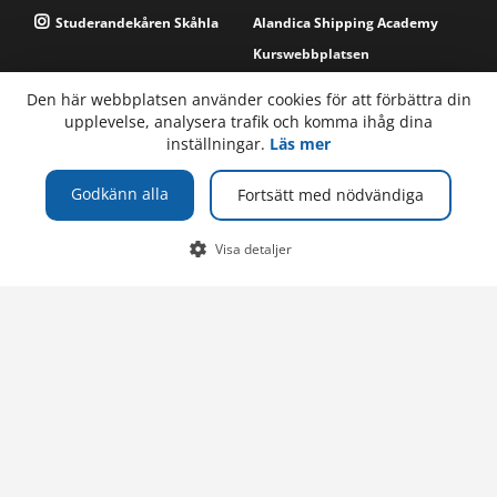
Studerandekåren Skåhla
Alandica Shipping Academy
Kurswebbplatsen
Den här webbplatsen använder cookies för att förbättra din
Supportsajten
upplevelse, analysera trafik och komma ihåg dina
inställningar.
Läs mer
TELEFON
Högskolan på Åland
Godkänn alla
Fortsätt med nödvändiga
PB 1010
+358 (0)18 537 000
Växel
AX-22111 Mariehamn
Visa detaljer
Åland, Finland
E-POST
Om webbplatsen
info@ha.ax
Webbplatskarta