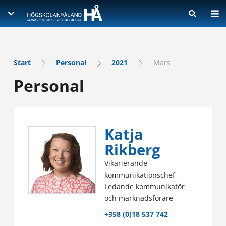
MINA STUDIER
PROGRAMMENS WEBBSIDOR
Skriv för att påbörja sökning
Visa sökresultat på ny sida
Studera på HÅ
Start
Personal
2021
Mars
Genomför en kurs
LÄNKAR
Personal
Elektroteknik
Skriv lärdomsprov
Energi, design och automation
KONTAKT
Classroom
Ansök om examen
Företagsekonomi
SISU
Studier och praktik utomlands
Select Language
▼
Turism och ledarskap (Hospitality Management)
Katja
Canvas
Studera utomlands
Informationsteknik
Rikberg
Gmail
Praktik utomlands
IT-ingenjör
Vikarierande
Schema
Bolognaprocessen
Marinteknik
kommunikationschef,
Kurswebben
Stipendier och finansiering
Ledande kommunikatör
Maskinteknik
Högskolebiblioteket
och marknadsförare
Larmappen Cosafe och högskolans säkerhetsplan
Sjukskötare
Öppna högskolans kurser
+358 (0)18 537 742
Praktisk info
Sjökapten