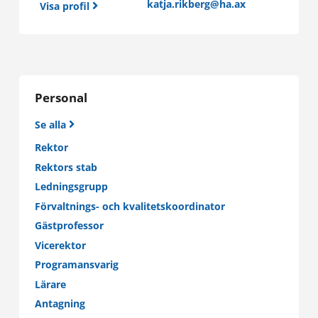
Krisberedskapsplan
katja.rikberg@ha.ax
Visa profil
SISU
Systemvetare
Säkerhetsplan
Canvas
MATLAB-campus
Stödfunktioner
Supportsajt
Hälso- och sjukvård
Läsårets arbetstider
Personal
Ekonomiskt stöd
Kvalitetsledningssystem
Se alla
Höstterminen 2026
Via Sisu kan du
Arbetarskydd
Rektor
17 augusti (v. 34) – 31 december (v. 53)
Studerandes behandling av personuppgifter
Rektors stab
Vårterminen 2027
Hantering av personuppgifter
Ledningsgrupp
1 januari (v. 53) – 4 juni (v. 22)
planera dina studier
Förvaltnings- och kvalitetskoordinator
Tillgänglighetsutlåtande för webbplatsen
anmäla dig till undervisningen
Viktiga datum 2026-2027
Gästprofessor
Studerandekåren SkÅHla
ansöka om tillgodoräknande av studier
Vicerektor
ta del av bedömning av studier
Studerandeinflytande
Programansvarig
ansöka om examensbetyg
Frågor och svar
Lärare
anmäla dig till omtentamen
Antagning