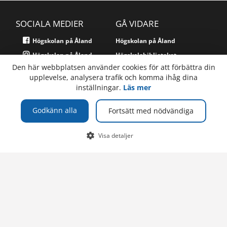
SOCIALA MEDIER
GÅ VIDARE
Högskolan på Åland
Högskolan på Åland
Högskolan på Åland
Högskolebiblioteket
Den här webbplatsen använder cookies för att förbättra din
Studerandekåren Skåhla
Öppna högskolan
upplevelse, analysera trafik och komma ihåg dina
Studerandekåren Skåhla
Alandica Shipping Academy
inställningar.
Läs mer
Kurswebbplatsen
Godkänn alla
Fortsätt med nödvändiga
Supportsajten
Visa detaljer
TELEFON
Högskolan på Åland
PB 1010
+358 (0)18 537 000
Växel
AX-22111 Mariehamn
Åland, Finland
E-POST
Om webbplatsen
info@ha.ax
Webbplatskarta